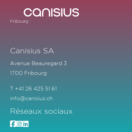
Canisius SA
Avenue Beauregard 3
1700 Fribourg
T
+41 26 425 51 61
info@canisius.ch
Réseaux sociaux