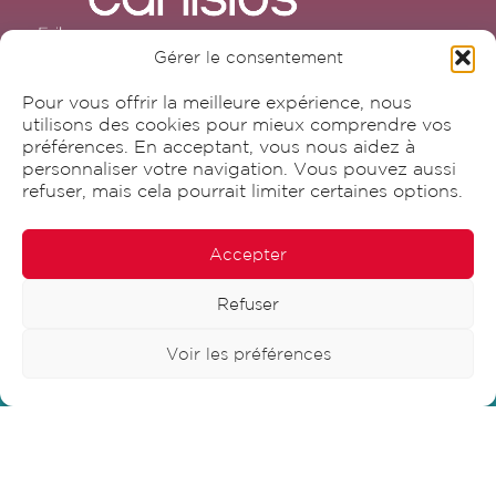
Gérer le consentement
Pour vous offrir la meilleure expérience, nous
utilisons des cookies pour mieux comprendre vos
Canisius SA
préférences. En acceptant, vous nous aidez à
personnaliser votre navigation. Vous pouvez aussi
Avenue Beauregard 3
refuser, mais cela pourrait limiter certaines options.
1700 Fribourg
Accepter
T
+41 26 425 51 61
Refuser
info@canisius.ch
Voir les préférences
Réseaux sociaux
Services