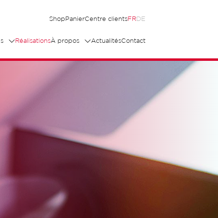
Shop
Panier
Centre clients
FR
DE
s
Réalisations
À propos
Actualités
Contact