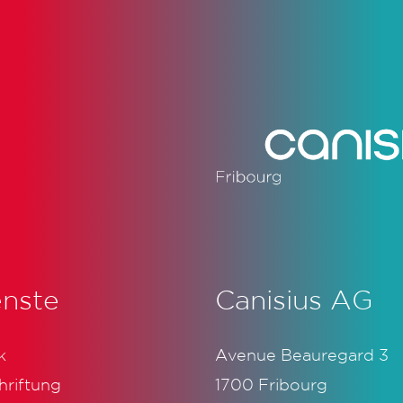
enste
Canisius AG
k
Avenue Beauregard 3
hriftung
1700 Fribourg