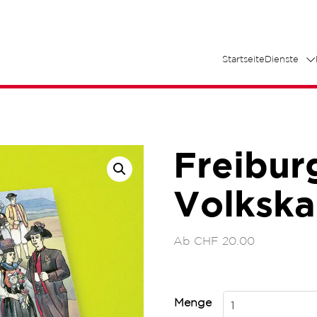
Startseite
Dienste
Freibur
Volkska
Ab
CHF
20.00
Menge