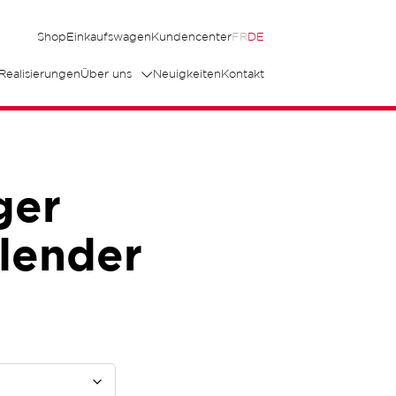
Shop
Einkaufswagen
Kundencenter
FR
DE
Realisierungen
Über uns
Neuigkeiten
Kontakt
ger
lender