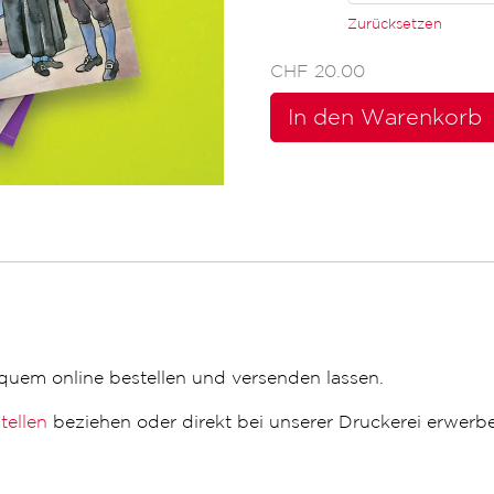
Zurücksetzen
CHF
20.00
Freiburger
Volkskalender
In den Warenkorb
Menge
quem online bestellen und versenden lassen.
tellen
beziehen oder direkt bei unserer Druckerei erwerb