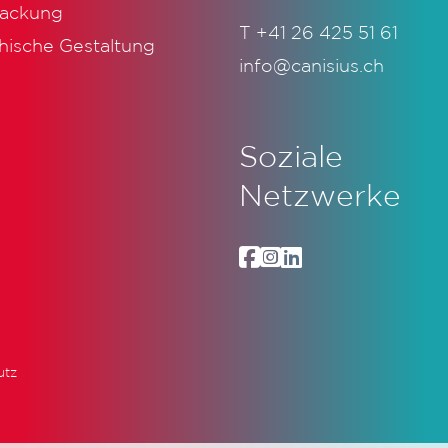
ackung
T
+41 26 425 51 61
hische Gestaltung
info@canisius.ch
Soziale
Netzwerke
utz