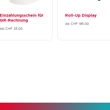
Einzahlungsschein für
Roll-Up Display
QR-Rechnung
Ab
CHF
195.00
Ab
CHF
35.00
Dieses
ses
Produkt
dukt
weist
st
mehrere
rere
Varianten
ianten
auf.
Die
Optionen
ionen
können
nen
auf
der
Produktseite
duktseite
gewählt
ählt
werden
den