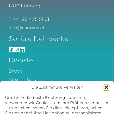
1700 Fribourg
T
+41 26 425 51 61
info@canisius.ch
Soziale Netzwerke
Dienste
Druck
Beschriftung
Verpackung
Die Zustimmung verwalten
Graphische Gestaltung
Um Ihnen die beste Erfahrung zu bieten,
verwenden wir Cookies, um Ihre Präferenzen besser
zu verstehen. Wenn Sie diese akzeptieren, helfen
Sie uns dabei, Ihre Navigation zu personalisieren.