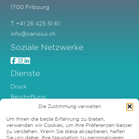
1700 Fribourg
T
+41 26 425 51 61
info@canisius.ch
Soziale Netzwerke
Dienste
Druck
Beschriftung
Verpackung
Die Zustimmung verwalten
Graphische Gestaltung
Um Ihnen die beste Erfahrung zu bieten,
verwenden wir Cookies, um Ihre Präferenzen besser
zu verstehen. Wenn Sie diese akzeptieren, helfen
Sie uns dabei, Ihre Navigation zu personalisieren.